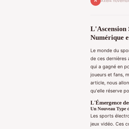
A
Axel
4 novemb
L'Ascension 
Numérique e
Le monde du sport
de ces dernières 
qui a gagné en po
joueurs et fans,
article, nous all
qu'elle réserve po
L'Émergence des
Un Nouveau Type de
Les sports électr
jeux vidéo. Ces c