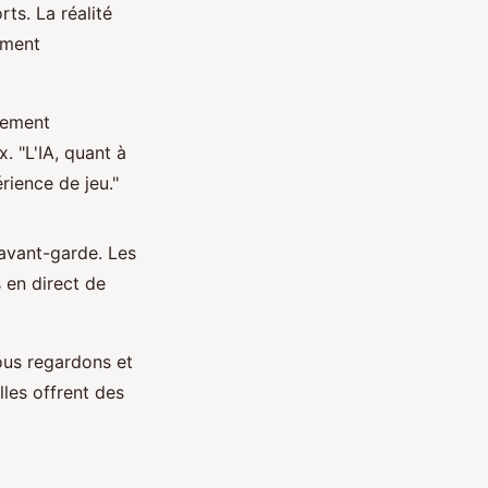
ts. La réalité
orment
ivement
. "L'IA, quant à
rience de jeu."
'avant-garde. Les
 en direct de
ous regardons et
lles offrent des