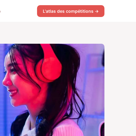
o
L'atlas des compétitions →