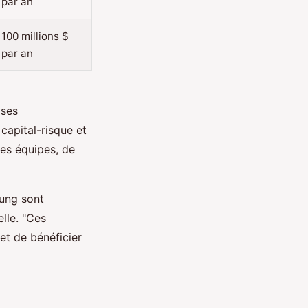
par an
100 millions $
par an
ises
capital-risque et
les équipes, de
sung sont
lle. "Ces
et de bénéficier