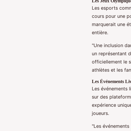
Les Jeux Olympique
Les esports comme
cours pour une po
marquerait une ét
entière.
"Une inclusion da
un représentant d
officiellement le 
athlètes et les fan
Les Événements Live
Les événements li
sur des platefor
expérience unique
joueurs.
"Les événements l