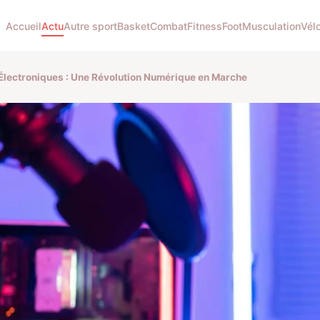
Accueil
Actu
Autre sport
Basket
Combat
Fitness
Foot
Musculation
Vél
 Électroniques : Une Révolution Numérique en Marche