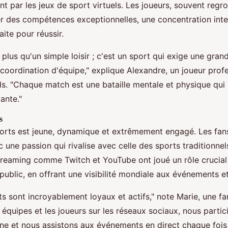
t par les jeux de sport virtuels. Les joueurs, souvent regr
r des compétences exceptionnelles, une concentration inte
ite pour réussir.
plus qu'un simple loisir ; c'est un sport qui exige une grand
a coordination d'équipe," explique Alexandre, un joueur prof
. "Chaque match est une bataille mentale et physique qui 
ante."
s
orts est jeune, dynamique et extrêmement engagé. Les fans
 une passion qui rivalise avec celle des sports traditionnel
treaming comme Twitch et YouTube ont joué un rôle crucial
public, en offrant une visibilité mondiale aux événements et
ts sont incroyablement loyaux et actifs," note Marie, une f
 équipes et les joueurs sur les réseaux sociaux, nous parti
gne et nous assistons aux événements en direct chaque fois