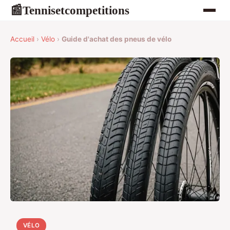
Tennisetcompetitions
📰
Accueil
›
Vélo
›
Guide d'achat des pneus de vélo
VÉLO