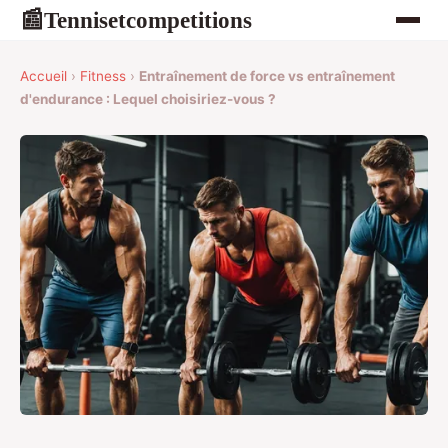
Tennisetcompetitions
📰
Accueil
›
Fitness
›
Entraînement de force vs entraînement
d'endurance : Lequel choisiriez-vous ?