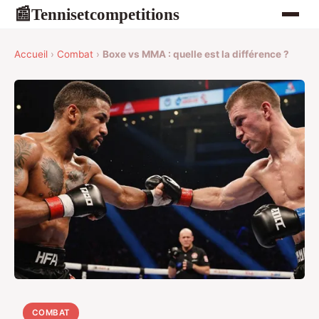
Tennisetcompetitions
📰
Accueil
›
Combat
›
Boxe vs MMA : quelle est la différence ?
COMBAT